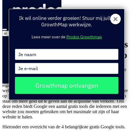
Home
»
Insights
»
4 onmisbare gratis Google tools voor iedere
Ik wil online verder groeien! Stuur mij jullie
website en webshop
GrowthMap werkwijze.
12
december, 2017
Lees meer over de
Prodos Growthmap
4 onmisbare gratis Google tools
Performance Model
GrowthMap
Type
voor iedere website en webshop
Diensten
your
Cases
name
Type
Google is voor veel websites in Nederland een van de belangrijkste
your
bronnen van verkeer. Maar naast de zoekmachine en Google
Contact
email
Adwords zijn er nog veel meer Google tools die webshop/website
Growthmap ontvangen
eigenaren en marketeers kunnen helpen om het maximale uit een
website te halen. Google heeft er namelijk baat bij als de het verkeer
op jouw website zo goed mogelijk rendeert, je bent dan namelijk in
staat om meer geld uit te geven aan de acquisitie van verkeer. Om
deze reden biedt Google een aantal gratis tools die iedereen met een
website zou moeten gebruiken om het maximale uit zijn of haar
website te halen.
Hieronder een overzicht van de 4 belangrijkste gratis Google tools.