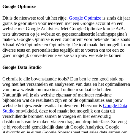
Google Optimize
Dit is de nieuwste tool uit het rijtje.
Google Optimize
is sinds dit jaar
gratis te gebruiken voor iedereen met een Google account en een
website met Google Analytics. Met Google Optimize kun je A/B-
tests uitvoeren op je website en gepersonaliseerde landingspagina’s
maken. Google Optimize is een concurrent voor bekende tools zoals
Visual Web Optimize en Optimizely. De tool maakt het mogelijk om
diverse tests en personalisaties tegelijk uit te voeren om tot een zo
goed mogelijk converterende versie van jouw website te komen.
Google Data Studio
Gebruik je alle bovenstaande tools? Dan ben je een goed stuk op
weg met het verzamelen en analyseren van data en het optimaliseren
van jouw website om maximaal online resultaat te behalen.
Natuurlijk wil je als website eigenaar of markteer real-time
bijhouden wat de resultaten zijn en of de optimalisaties aan jouw
website het gewenste resultaat opleveren. Hiervoor is
Google Data
Studio
ontwikkeld, deze tool maakt het mogelijk om data uit
verschillende bronnen samen te voegen en hier eenvoudig
dashboards van te maken via een drag and drop interface. Zo voeg
je bijvoorbeeld gemakkelijk data uit Google Analytics, Google
Adwords en je eigen Google Spreadsheet met sales data samen om